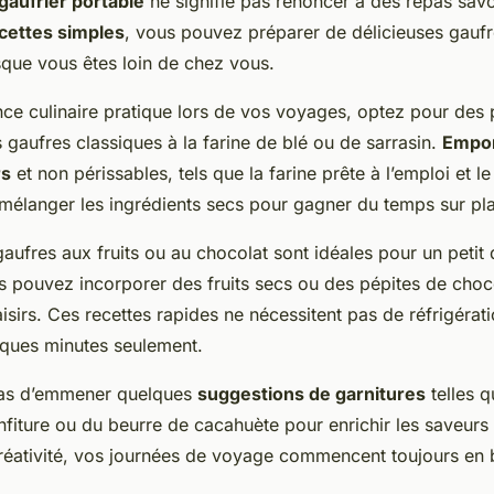
gaufrier portable
ne signifie pas renoncer à des repas savo
cettes simples
, vous pouvez préparer de délicieuses gaufr
que vous êtes loin de chez vous.
ce culinaire pratique lors de vos voyages, optez pour des 
 gaufres classiques à la farine de blé ou de sarrasin.
Empor
rs
et non périssables, tels que la farine prête à l’emploi et le 
mélanger les ingrédients secs pour gagner du temps sur pl
gaufres aux fruits ou au chocolat sont idéales pour un petit 
 pouvez incorporer des fruits secs ou des pépites de choco
aisirs. Ces recettes rapides ne nécessitent pas de réfrigérati
lques minutes seulement.
 pas d’emmener quelques
suggestions de garnitures
telles q
onfiture ou du beurre de cacahuète pour enrichir les saveurs
réativité, vos journées de voyage commencent toujours en 