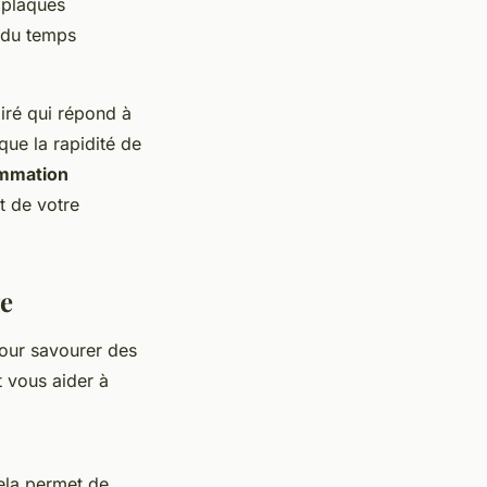
 plaques
 du temps
airé qui répond à
que la rapidité de
mmation
t de votre
ge
pour savourer des
 vous aider à
Cela permet de