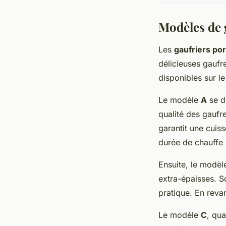
Modèles de 
Les
gaufriers po
délicieuses gaufr
disponibles sur l
Le modèle
A
se di
qualité des gaufr
garantit une cuis
durée de chauffe 
Ensuite, le modè
extra-épaisses. S
pratique. En reva
Le modèle
C
, qua