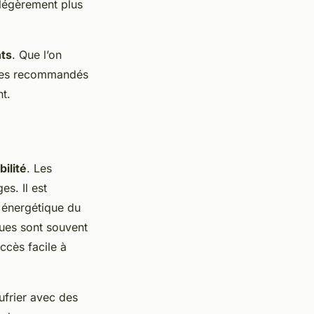
 légèrement plus
nts
. Que l’on
èles recommandés
t.
bilité
. Les
es. Il est
té énergétique du
iques sont souvent
ccès facile à
ufrier avec des