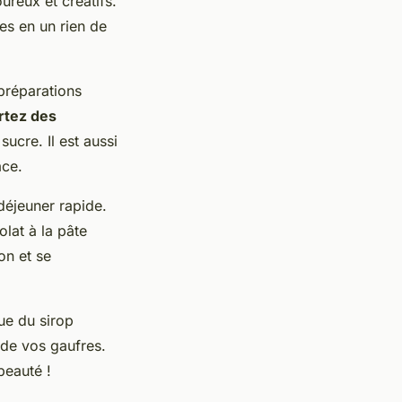
ureux et créatifs.
es en un rien de
préparations
tez des
sucre. Il est aussi
ace.
déjeuner rapide.
lat à la pâte
on et se
ue du sirop
 de vos gaufres.
beauté !