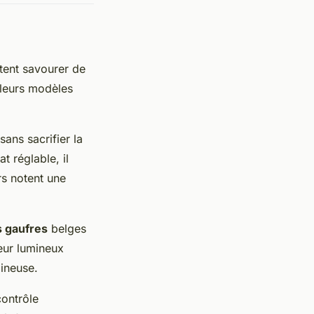
tent savourer de
leurs modèles
sans sacrifier la
t réglable, il
rs notent une
s gaufres
belges
teur lumineux
mineuse.
contrôle