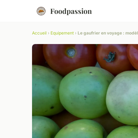
Foodpassion
Accueil
›
Equipement
›
Le gaufrier en voyage : modè