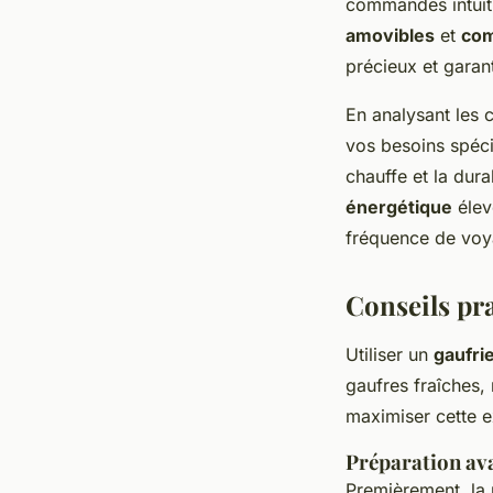
commandes intuiti
amovibles
et
com
précieux et garant
En analysant les 
vos besoins spécif
chauffe et la dur
énergétique
élev
fréquence de voya
Conseils pra
Utiliser un
gaufri
gaufres fraîches,
maximiser cette ex
Préparation ava
Premièrement, la 