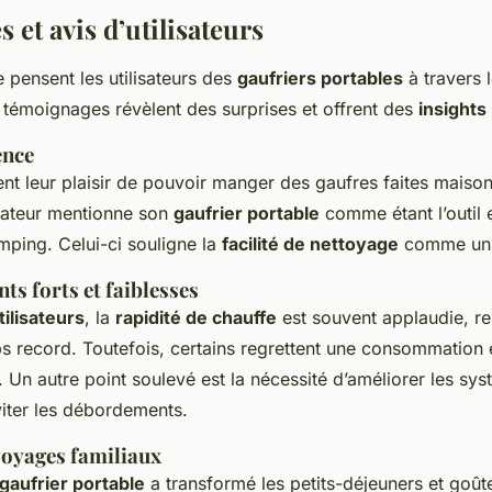
et avis d’utilisateurs
pensent les utilisateurs des
gaufriers portables
à travers 
 témoignages révèlent des surprises et offrent des
insights
ence
t leur plaisir de pouvoir manger des gaufres faites maison
isateur mentionne son
gaufrier portable
comme étant l’outil e
mping. Celui-ci souligne la
facilité de nettoyage
comme un a
ts forts et faiblesses
tilisateurs
, la
rapidité de chauffe
est souvent applaudie, re
s record. Toutefois, certains regrettent une consommation
. Un autre point soulevé est la nécessité d’améliorer les sy
iter les débordements.
voyages familiaux
gaufrier portable
a transformé les petits-déjeuners et goûte