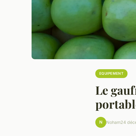
EQUIPEMENT
Le gauf
portabl
N
Noham
24 déc