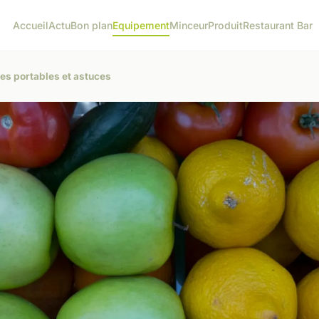
Accueil
Actu
Bon plan
Equipement
Minceur
Produit
Restaurant Bar
les portables et astuces